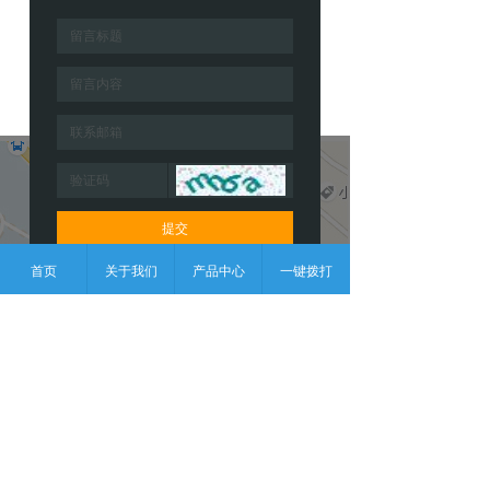
提交
首页
关于我们
产品中心
一键拨打
版权所有：
德州凯耀空调设备有限公司