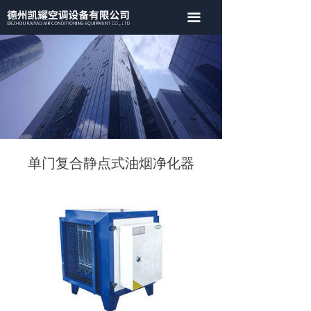
首页
끀
关于我们
产品中心
荣誉证书
实拍案例
单门复合静点式油烟净化器
新闻资讯
联系我们